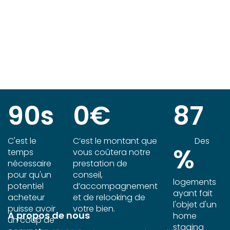
REPORTAGE PHOTO, ACCOMPAGNEMENT JUSQU'A
LA VENTE
90
s
0
€
87
C'est le
C’est le montant que
Des
%
temps
vous coûtera notre
nécessaire
prestation de
pour qu'un
conseil,
logements
potentiel
d’accompagnement
ayant fait
acheteur
et de relooking de
l'objet d'un
puisse avoir
votre bien.
A propos de nous
home
un coup de
staging