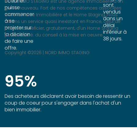
coeur et
NORD IMMO STAGING est une agence immobilière d'un
sont
puisse
genre nouveau. Fort de nos compétences associées
vendus
commencer
entre la Vente Immobilière et le Home Staging, nous
dans un
à se
offrons un service quasi inexistant en France, celui de
délai
projeter sur
pouvoir bénéficier, gratuitement, d'un Home Staging
inférieur à
la décision
personnalisé: du conseil à la mise en oeuvre.
38 jours.
de faire une
offre.
Copyright ©
2026 | NORD IMMO STAGING
95
%
Des acheteurs déclarent avoir besoin de ressentir un
coup de coeur pour s'engager dans l'achat d'un
bien immobilier.